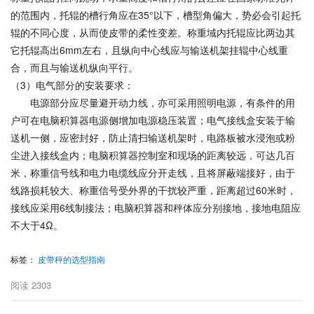
的范围内，托辊的槽行角应在35°以下，槽型角偏大，势必会引起托
辊的不同心度，从而使皮带的柔性变差。称重域内托辊应比两边其
它托辊高出6mm左右，且纵向中心线应与输送机架挂辊中心线重
合，而且与输送机纵向平行。
（3）电气部分的安装要求：
电源部分应尽量避开动力线，亦可采用照明电源，有条件的用
户可在电脑积算器电源侧增加电源稳压装置；电气接线盒安装于输
送机一侧，应密封好，防止清扫输送机架时，电路板被水浸泡或粉
尘进入接线盒内；电脑积算器控制室和现场的距离较远，可达几百
米，称重信号线和电力电缆线应分开走线，且将屏蔽端接好，由于
线路损耗较大、称重信号受外界的干扰较严重，距离超过60米时，
接线应采用6线制接法；电脑积算器和秤体应分别接地，接地电阻应
不大于4Ω。
标签：
皮带秤的选型指南
阅读
2303