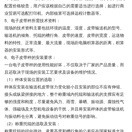
配置价格较贵，用户应该根据自己的需要适当进行选择，如进行商
业贸易可选配打印机、内部核算可选择远程计数器等。
5、电子皮带秤所需技术资料：
现场的技术资料主要包括环境的温度、湿度，皮带输送机的型号、
输送机的倾角、托辊的槽行角、皮带的速度、皮带的宽度，运送物
料的特性、正常流量、最大流量，现场距电脑积算器的距离，积算
器的安装形式等。
6、电子皮带秤的安装要求：
一台电子皮带秤的使用性能好坏，不仅取决于厂家的产品质量，而
且还取决于现场的安装工艺要求及设备的维护情况。
（1）秤体安装位置的选取：
秤体应安装在输送机皮带张力变化较小且安装的部位不应有伸缩、
接头或纵梁拼接的地方，整个称重域内托辊和输送机的支撑应有足
够的强度和刚度，尽量避免风力、雨雪、暴晒、振动源、腐蚀性气
体、强磁场及大型机电设备的干扰，并且将安装秤体的皮带输送机
与振动料仓分离，避免振动信号对称重信号的影响。
（2）称重托辊的选取及安装：
称重托辊的径向跳动，承重高度和槽行角的公差应在国家标准允许