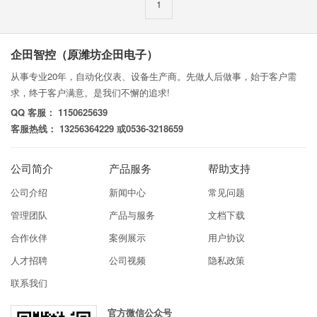
1
企田智控（原潍坊企田电子）
从事专业20年，自动化仪表、设备生产商。先做人后做事，始于客户需
求，终于客户满意。是我们不懈的追求!
QQ 客服： 1150625639
客服热线： 13256364229 或0536-3218659
公司简介
产品服务
帮助支持
公司介绍
新闻中心
常见问题
管理团队
产品与服务
文档下载
合作伙伴
案例展示
用户协议
人才招聘
公司视频
隐私政策
联系我们
官方微信公众号