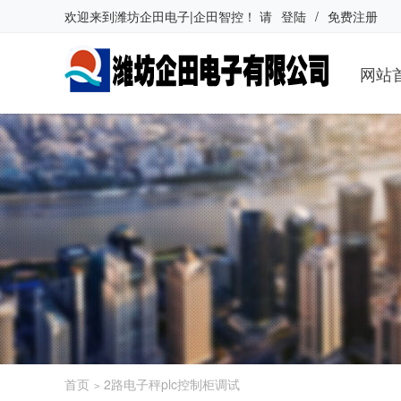
欢迎来到
潍坊企田电子|企田智控
！
请
登陆
/
免费注册
网站
首页
2路电子秤plc控制柜调试
>